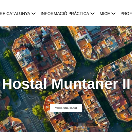
RE CATALUNYA
INFORMACIÓ PRÀCTICA
MICE
PROF
Hostal Muntaner II
Visita una ciutat