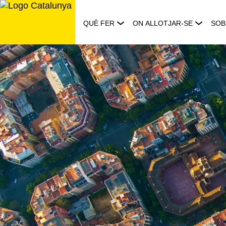
Saltar
al
QUÈ FER
ON ALLOTJAR-SE
SOB
contingut