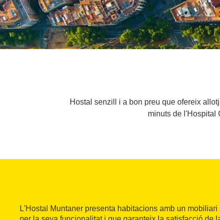
Hostal senzill i a bon preu que ofereix allo
minuts de l'Hospital C
L'Hostal Muntaner presenta habitacions amb un mobiliari si
per la seva funcionalitat i que garanteix la satisfacció de 