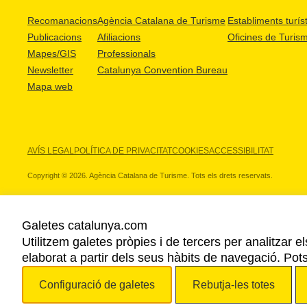
Recomanacions
Agència Catalana de Turisme
Establiments turíst
Publicacions
Afiliacions
Oficines de Turis
Mapes/GIS
Professionals
Newsletter
Catalunya Convention Bureau
Mapa web
AVÍS LEGAL
POLÍTICA DE PRIVACITAT
COOKIES
ACCESSIBILITAT
Copyright © 2026. Agència Catalana de Turisme. Tots els drets reservats.
Galetes catalunya.com
Utilitzem galetes pròpies i de tercers per analitzar e
ELS NOSTRES PARTNERS
elaborat a partir dels seus hàbits de navegació. Pot
Configuració de galetes
Rebutja-les totes