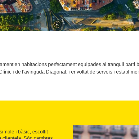
tjament en habitacions perfectament equipades al tranquil barri 
línic i de l'avinguda Diagonal, i envoltat de serveis i establimen
mple i bàsic, escollit
la clientela. Són cambres