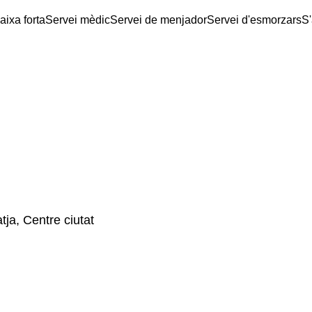
aixa forta
Servei mèdic
Servei de menjador
Servei d'esmorzars
S'
tja, Centre ciutat