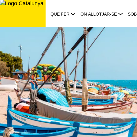
Saltar
al
QUÈ FER
ON ALLOTJAR-SE
SOB
contingut