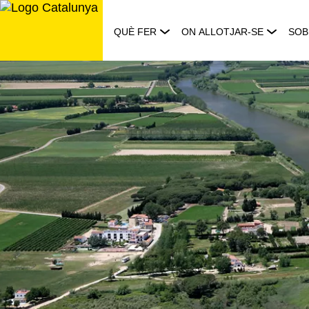
Saltar
al
QUÈ FER
ON ALLOTJAR-SE
SOB
contingut