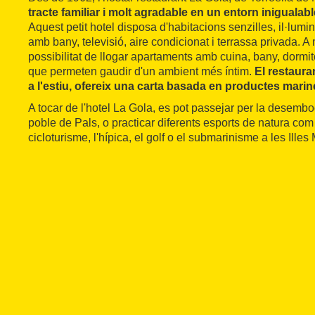
tracte familiar i molt agradable en un entorn inigualab
Aquest petit hotel disposa d'habitacions senzilles, il·lum
amb bany, televisió, aire condicionat i terrassa privada. A 
possibilitat de llogar apartaments amb cuina, bany, dormito
que permeten gaudir d'un ambient més íntim.
El restaura
a l'estiu, ofereix una carta basada en productes marin
A tocar de l'hotel La Gola, es pot passejar per la desemboc
poble de Pals, o practicar diferents esports de natura com
cicloturisme, l'hípica, el golf o el submarinisme a les Ille