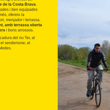
le de la Costa Brava
.
inades i ben equipades
més, ofereix la
ri, menjador i terrassa,
nt, amb terrassa oberta
ers
i bons arrossos.
adura del riu Ter, al
 el senderisme, el
s Medes.