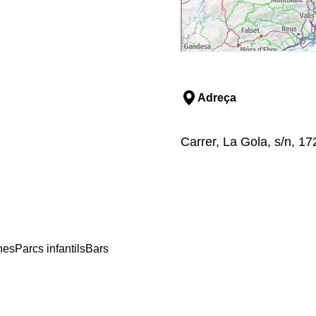
Adreça
Carrer, La Gola, s/n, 1
nes
Parcs infantils
Bars