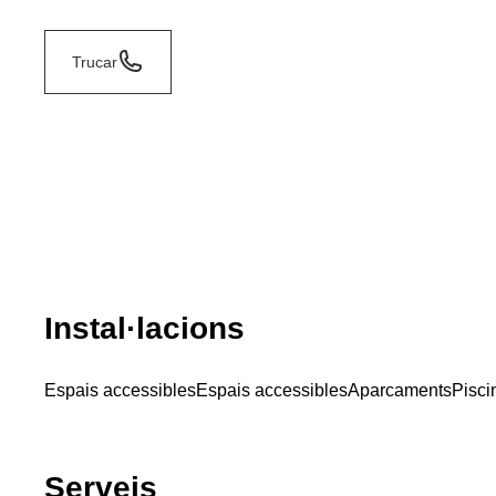
Trucar
Instal·lacions
Espais accessibles
Espais accessibles
Aparcaments
Pisci
Serveis