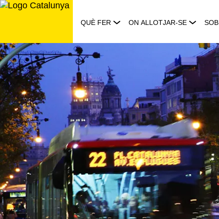
Saltar
al
QUÈ FER
ON ALLOTJAR-SE
SOB
contingut