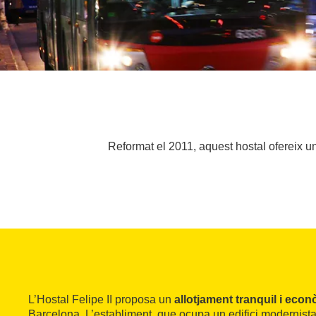
Reformat el 2011, aquest hostal ofereix u
L’Hostal Felipe II proposa un
allotjament tranquil i eco
Barcelona. L’establiment, que ocupa un edifici modernista 