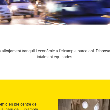
n allotjament tranquil i econòmic a l'eixample barceloní. Dispos
totalment equipades.
nòmic
en ple centre de
al barri de l’Eixample,