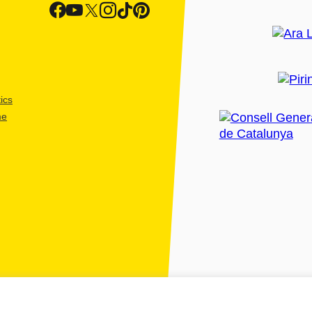
ics
me