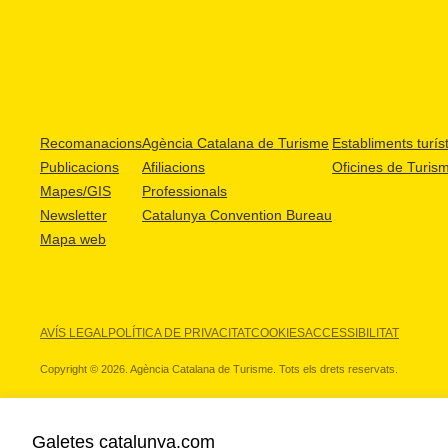
Recomanacions
Agència Catalana de Turisme
Establiments turíst
Publicacions
Afiliacions
Oficines de Turis
Mapes/GIS
Professionals
Newsletter
Catalunya Convention Bureau
Mapa web
AVÍS LEGAL
POLÍTICA DE PRIVACITAT
COOKIES
ACCESSIBILITAT
Copyright © 2026. Agència Catalana de Turisme. Tots els drets reservats.
Galetes catalunya.com