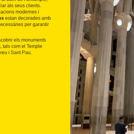
iar als seus clients.
lacions modernes i
ns
estan decorades amb
ecessàries per garantir
escobrir els monuments
t, tals com el Temple
Creu i Sant Pau.