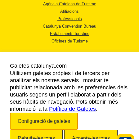
Agència Catalana de Turisme
Afiliacions
Professionals
Catalunya Convention Bureau
Establiments turístics
Oficines de Turisme
Galetes catalunya.com
Utilitzem galetes pròpies i de tercers per
analitzar els nostres serveis i mostrar-te
AVÍS LEGAL
publicitat relacionada amb les preferències dels
POLÍTICA DE PRIVACITAT
usuaris segons un perfil elaborat a partir dels
COOKIES
seus hàbits de navegació. Pots obtenir més
informació a la
Política de Galetes
ACCESSIBILITAT
.
Configuració de galetes
Copyright © 2026. Agència Catalana de Turisme. Tots els drets reservats.
Rebutja-les totes
Accepta-les totes