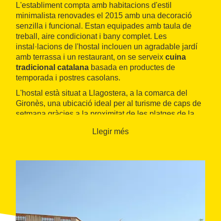
L'establiment compta amb habitacions d'estil
minimalista renovades el 2015 amb una decoració
senzilla i funcional. Estan equipades amb taula de
treball, aire condicionat i bany complet. Les
instal·lacions de l'hostal inclouen un agradable jardí
amb terrassa i un restaurant, on se serveix
cuina
tradicional catalana
basada en productes de
temporada i postres casolans.
L'hostal està situat a Llagostera, a la comarca del
Gironès, una ubicació ideal per al turisme de caps de
setmana gràcies a la proximitat de les platges de la
Costa Brava
. També és idònia per a fer senderisme,
Llegir més
excursionisme i rutes amb bicicleta pels voltants del
municipi.