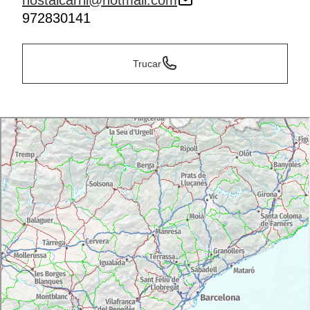
hostalcarril@hotmail.com
972830141
Trucar