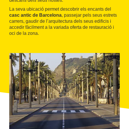
descans dels seus hostes.
La seva ubicació permet descobrir els encants del
casc antic de Barcelona
, passejar pels seus estrets
carrers, gaudir de l’arquitectura dels seus edificis i
accedir fàcilment a la variada oferta de restauració i
oci de la zona.