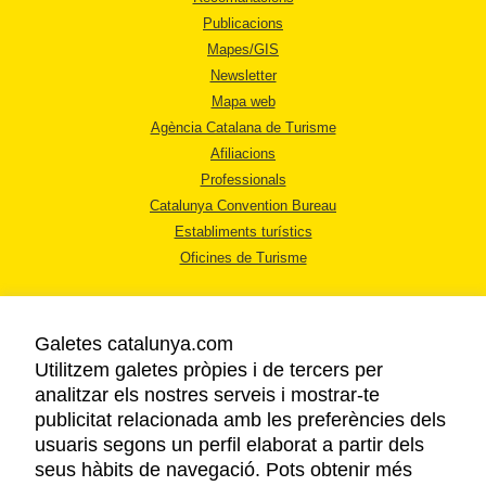
Publicacions
Mapes/GIS
Newsletter
Mapa web
Agència Catalana de Turisme
Afiliacions
Professionals
Catalunya Convention Bureau
Establiments turístics
Oficines de Turisme
Galetes catalunya.com
Utilitzem galetes pròpies i de tercers per
analitzar els nostres serveis i mostrar-te
AVÍS LEGAL
publicitat relacionada amb les preferències dels
POLÍTICA DE PRIVACITAT
usuaris segons un perfil elaborat a partir dels
COOKIES
seus hàbits de navegació. Pots obtenir més