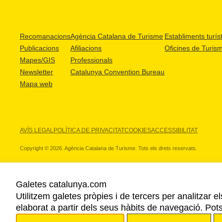
Recomanacions
Agència Catalana de Turisme
Establiments turíst
Publicacions
Afiliacions
Oficines de Turis
Mapes/GIS
Professionals
Newsletter
Catalunya Convention Bureau
Mapa web
AVÍS LEGAL
POLÍTICA DE PRIVACITAT
COOKIES
ACCESSIBILITAT
Copyright © 2026. Agència Catalana de Turisme. Tots els drets reservats.
Galetes catalunya.com
Utilitzem galetes pròpies i de tercers per analitzar e
ELS NOSTRES PARTNERS
elaborat a partir dels seus hàbits de navegació. Pot