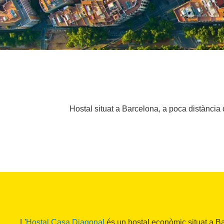
Hostal situat a Barcelona, a poca distància
L'
Hostal Casa Diagonal
és un hostal econòmic situat a B