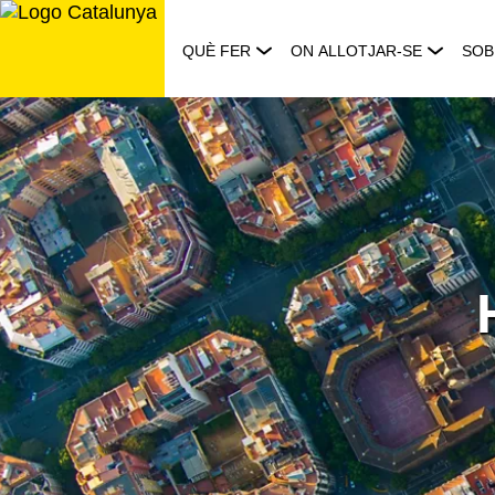
Saltar
al
QUÈ FER
ON ALLOTJAR-SE
SOB
contingut