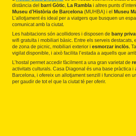
distància del
barri Gòtic
,
La Rambla
i altres punts d’inte
Museu d’Història de Barcelona
(MUHBA) i el
Museu Ma
L’allotjament és ideal per a viatgers que busquen un espa
comunicat amb la ciutat.
Les habitacions són acollidores i disposen de
bany priva
wifi gratuïta i mobiliari bàsic. Entre els serveis destacats
de zona de picnic, mobiliari exterior i
esmorzar inclòs.
Ta
vigilat disponible, i això facilita l’estada a aquells que ar
L’hostal permet accedir fàcilment a una gran varietat de
r
activitats culturals. Casa Diagonal és una base pràctica i
Barcelona, i ofereix un allotjament senzill i funcional en u
per gaudir de tot el que la ciutat té per oferir.