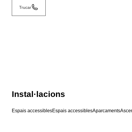
Trucar
Instal·lacions
Espais accessibles
Espais accessibles
Aparcaments
Asce