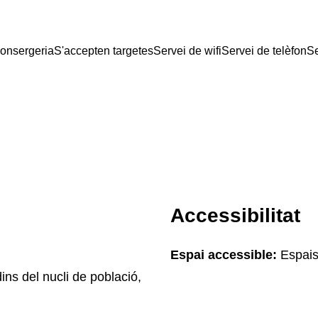
consergeria
S'accepten targetes
Servei de wifi
Servei de telèfon
Se
Accessibilitat
Espai accessible:
Espais
ins del nucli de població,