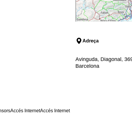
Adreça
Avinguda, Diagonal, 369
Barcelona
nsors
Accés Internet
Accés Internet