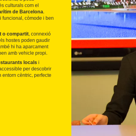
rès culturals com el
rítim de Barcelona
.
i funcional, còmode i ben
t o compartit
, connexió
, els hostes poden gaudir
mbé hi ha aparcament
riben amb vehicle propi.
estaurants locals
i
 accessible per descobrir
n entorn cèntric, perfecte