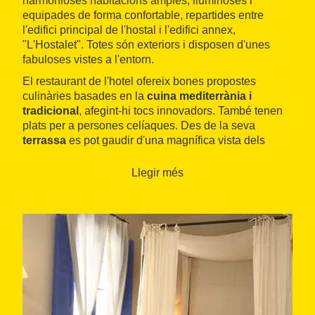
harmonioses habitacions amples, lluminoses i
equipades de forma confortable, repartides entre
l'edifici principal de l'hostal i l'edifici annex,
"L'Hostalet". Totes són exteriors i disposen d'unes
fabuloses vistes a l'entorn.
El restaurant de l'hotel ofereix bones propostes
culinàries basades en la
cuina mediterrània i
tradicional
, afegint-hi tocs innovadors. També tenen
plats per a persones celíaques. Des de la seva
terrassa
es pot gaudir d'una magnífica vista dels
pujols amb boscos de pi i alzina que envolten la vila
de
Cabrils
.
Llegir més