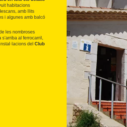
vuit habitacions
descans, amb llits
res i algunes amb balcó
m de les nombroses
s'arriba al ferrocarril,
nstal·lacions del
Club