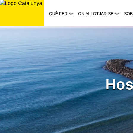
Saltar
al
QUÈ FER
ON ALLOTJAR-SE
SOB
contingut
Hos