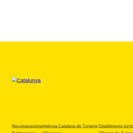
Recomanacions
Agència Catalana de Turisme
Establiments turíst