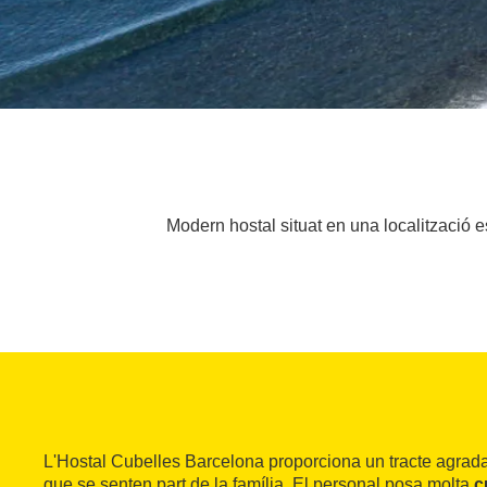
Modern hostal situat en una localització es
L'Hostal Cubelles Barcelona proporciona un tracte agradab
que se senten part de la família. El personal posa molta
c