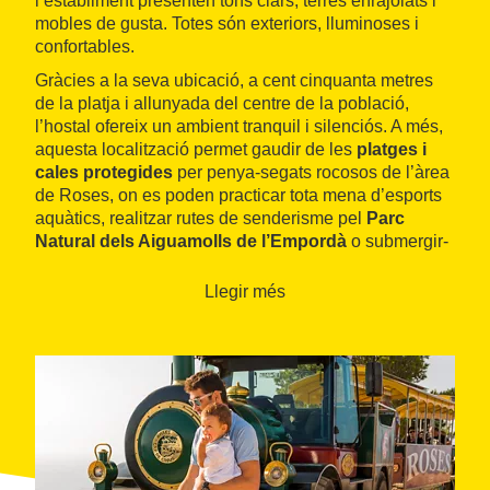
l’establiment presenten tons clars, terres enrajolats i
mobles de gusta. Totes són exteriors, lluminoses i
confortables.
Gràcies a la seva ubicació, a cent cinquanta metres
de la platja i allunyada del centre de la població,
l’hostal ofereix un ambient tranquil i silenciós. A més,
aquesta localització permet gaudir de les
platges i
cales protegides
per penya-segats rocosos de l’àrea
de Roses, on es poden practicar tota mena d’esports
aquàtics, realitzar rutes de senderisme pel
Parc
Natural dels Aiguamolls de l’Empordà
o submergir-
se a la natura salvatge del
Parc Natural de Cap de
Creus
, l’extrem més oriental de la Península Ibèrica.
Llegir més