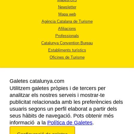
Newsletter
Mapa web
Agència Catalana de Turisme
Afiliacions
Professionals
Catalunya Convention Bureau
Establiments turístics
Oficines de Turisme
Galetes catalunya.com
Utilitzem galetes pròpies i de tercers per
analitzar els nostres serveis i mostrar-te
AVÍS LEGAL
publicitat relacionada amb les preferències dels
POLÍTICA DE PRIVACITAT
usuaris segons un perfil elaborat a partir dels
COOKIES
seus hàbits de navegació. Pots obtenir més
informació a la
Política de Galetes
ACCESSIBILITAT
.