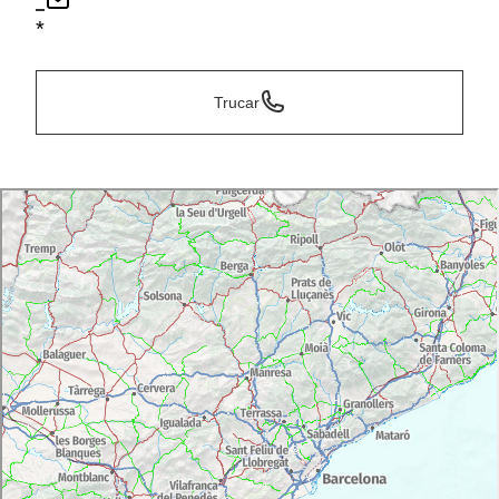
*
*
Trucar