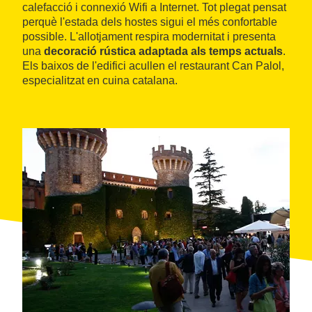
calefacció i connexió Wifi a Internet. Tot plegat pensat
perquè l'estada dels hostes sigui el més confortable
possible. L'allotjament respira modernitat i presenta
una
decoració rústica adaptada als temps actuals
.
Els baixos de l'edifici acullen el restaurant Can Palol,
especialitzat en cuina catalana.