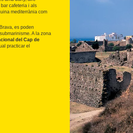
 bar cafeteria i als
 cuina mediterrània com
 Brava, es poden
o submarinisme. A la zona
cional del Cap de
al practicar el