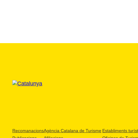
Recomanacions
Agència Catalana de Turisme
Establiments turíst