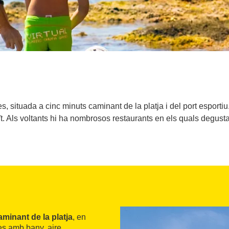
les, situada a cinc minuts caminant de la platja i del port esport
tuït. Als voltants hi ha nombrosos restaurants en els quals degust
minant de la platja
, en
es amb bany, aire