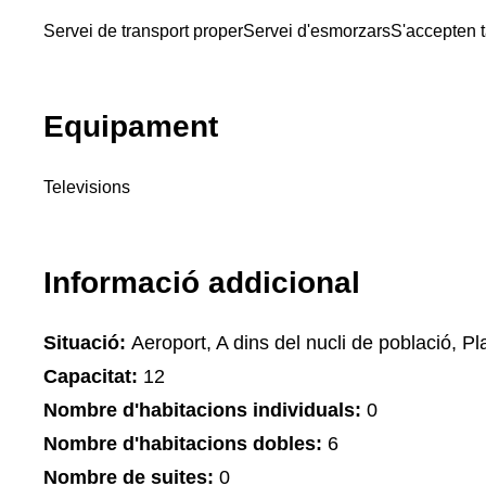
Servei de transport proper
Servei d'esmorzars
S'accepten 
Equipament
Televisions
Informació addicional
Situació:
Aeroport, A dins del nucli de població, Pla
Capacitat:
12
Nombre d'habitacions individuals:
0
Nombre d'habitacions dobles:
6
Nombre de suites:
0