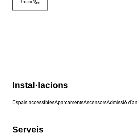
Trucar
Instal·lacions
Espais accessibles
Aparcaments
Ascensors
Admissió d'an
Serveis