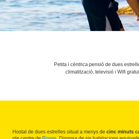
Petita i cèntrica pensió de dues estrel
climatització, televisió i Wifi gra
Hostal de dues estrelles situat a menys de
cinc minuts ca
ple centre de
Roses
. Disposa de sis habitacions equipad