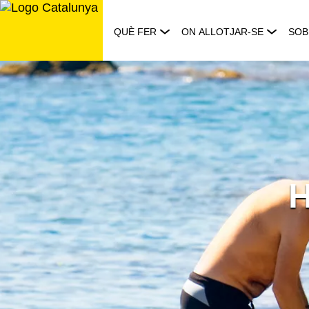
Saltar
al
QUÈ FER
ON ALLOTJAR-SE
SOB
contingut