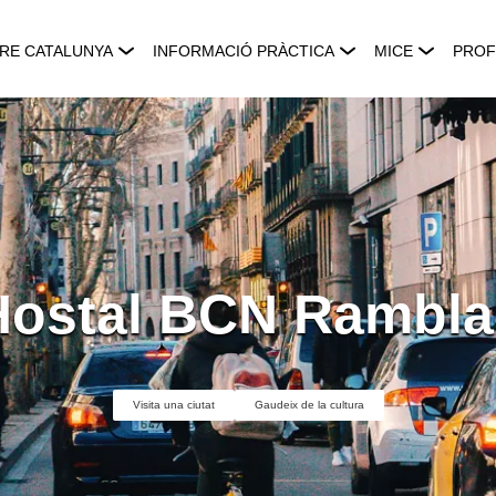
RE CATALUNYA
INFORMACIÓ PRÀCTICA
MICE
PROF
Hostal BCN Rambla
Visita una ciutat
Gaudeix de la cultura