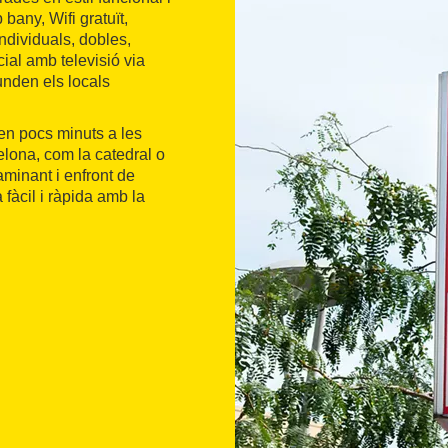
bany, Wifi gratuït,
individuals, dobles,
ial amb televisió via
unden els locals
 en pocs minuts a les
elona, com la catedral o
aminant i enfront de
fàcil i ràpida amb la