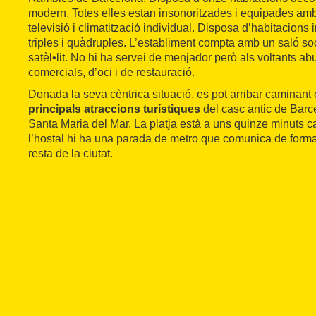
modern. Totes elles estan insonoritzades i equipades amb 
televisió i climatització individual. Disposa d’habitacions 
triples i quàdruples. L’establiment compta amb un saló soc
satèl•lit. No hi ha servei de menjador però als voltants ab
comercials, d’oci i de restauració.
Donada la seva cèntrica situació, es pot arribar caminant
principals atraccions turístiques
del casc antic de Barc
Santa Maria del Mar. La platja està a uns quinze minuts c
l’hostal hi ha una parada de metro que comunica de forma 
resta de la ciutat.