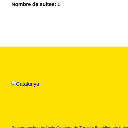
Nombre de suites:
0
Recomanacions
Agència Catalana de Turisme
Establiments turíst