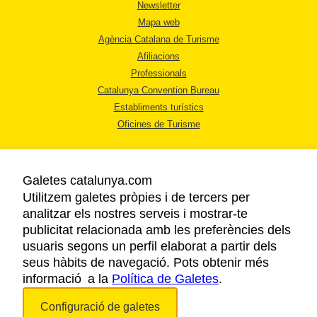
Newsletter
Mapa web
Agència Catalana de Turisme
Afiliacions
Professionals
Catalunya Convention Bureau
Establiments turístics
Oficines de Turisme
Galetes catalunya.com
Utilitzem galetes pròpies i de tercers per
analitzar els nostres serveis i mostrar-te
AVÍS LEGAL
publicitat relacionada amb les preferències dels
POLÍTICA DE PRIVACITAT
usuaris segons un perfil elaborat a partir dels
COOKIES
seus hàbits de navegació. Pots obtenir més
informació a la
Política de Galetes
ACCESSIBILITAT
.
Configuració de galetes