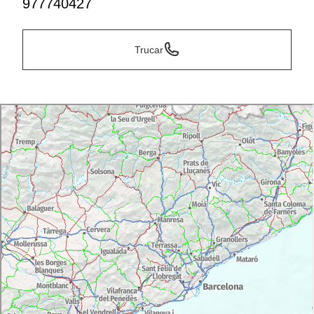
977740427
Trucar