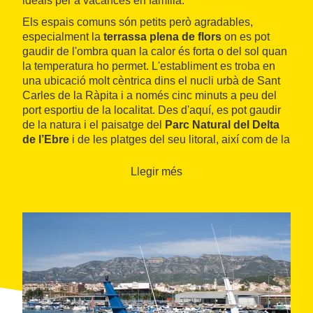
ideals per a vacances en família.
Els espais comuns són petits però agradables,
especialment la
terrassa plena de flors
on es pot
gaudir de l'ombra quan la calor és forta o del sol quan
la temperatura ho permet. L'establiment es troba en
una ubicació molt cèntrica dins el nucli urbà de Sant
Carles de la Ràpita i a només cinc minuts a peu del
port esportiu de la localitat. Des d'aquí, es pot gaudir
de la natura i el paisatge del
Parc Natural del Delta
de l’Ebre
i de les platges del seu litoral, així com de la
gastronomia típicament marinera de la zona.
Llegir més