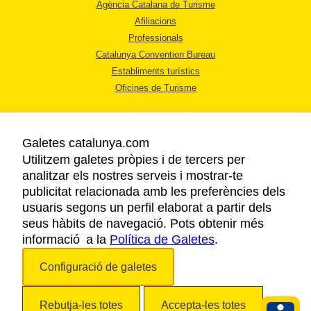
Agència Catalana de Turisme
Afiliacions
Professionals
Catalunya Convention Bureau
Establiments turístics
Oficines de Turisme
Galetes catalunya.com
Utilitzem galetes pròpies i de tercers per
analitzar els nostres serveis i mostrar-te
AVÍS LEGAL
publicitat relacionada amb les preferències dels
POLÍTICA DE PRIVACITAT
usuaris segons un perfil elaborat a partir dels
COOKIES
seus hàbits de navegació. Pots obtenir més
informació a la
Política de Galetes
ACCESSIBILITAT
.
Configuració de galetes
Copyright © 2026. Agència Catalana de Turisme. Tots els drets reservats.
Rebutja-les totes
Accepta-les totes