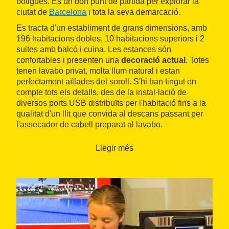
botigues. És un bon punt de partida per explorar la
ciutat de
Barcelona
i tota la seva demarcació.
Es tracta d'un establiment de grans dimensions, amb
196 habitacions dobles, 10 habitacions superiors i 2
suites amb balcó i cuina. Les estances són
confortables i presenten una
decoració actual
. Totes
tenen lavabo privat, molta llum natural i estan
perfectament aïllades del soroll. S'hi han tingut en
compte tots els detalls, des de la instal·lació de
diversos ports USB distribuïts per l'habitació fins a la
qualitat d'un llit que convida al descans passant per
l'assecador de cabell preparat al lavabo.
Disposa de places d'aparcament exteriors i interiors,
Llegir més
amb punts de càrrega per a vehicles híbrids. Pel que
fa a la gastronomia, l'hotel serveix esmorzar bufet al
restaurant La Serra
, on també es pot dinar i sopar.
Com en tots els Hoilday Inn, els nens de fins a disset
anys s'allotgen i mengen de franc. Les instal·lacions
es completen amb un Open Lobby, un espai on
treballar i on també hi ha bar i cafè per emportar les
24 hores. També hi ha sales de reunions i gimnàs.