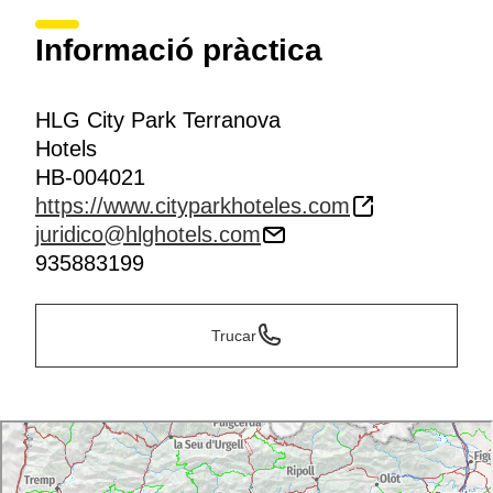
Informació pràctica
HLG City Park Terranova
Hotels
HB-004021
https://www.cityparkhoteles.com
juridico@hlghotels.com
935883199
Trucar