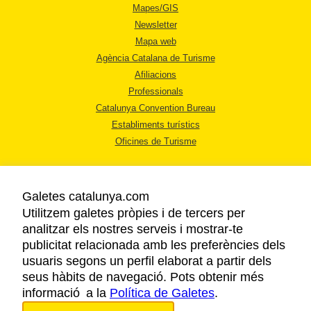
Mapes/GIS
Newsletter
Mapa web
Agència Catalana de Turisme
Afiliacions
Professionals
Catalunya Convention Bureau
Establiments turístics
Oficines de Turisme
Galetes catalunya.com
Utilitzem galetes pròpies i de tercers per
analitzar els nostres serveis i mostrar-te
AVÍS LEGAL
publicitat relacionada amb les preferències dels
POLÍTICA DE PRIVACITAT
usuaris segons un perfil elaborat a partir dels
COOKIES
seus hàbits de navegació. Pots obtenir més
informació a la
Política de Galetes
ACCESSIBILITAT
.