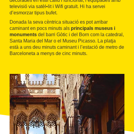
decorades en estil càlid i funcional, i equipades amb
televisió via satèl•lit i Wifi gratuït. Hi ha servei
d’esmorzar tipus bufet.
Donada la seva cèntrica situació es pot arribar
caminant en pocs minuts als
principals museus i
monuments
del barri Gòtic i del Born com la catedral,
Santa Maria del Mar o el Museu Picasso. La platja
està a uns deu minuts caminant i l’estació de metro de
Barceloneta a menys de cinc minuts.