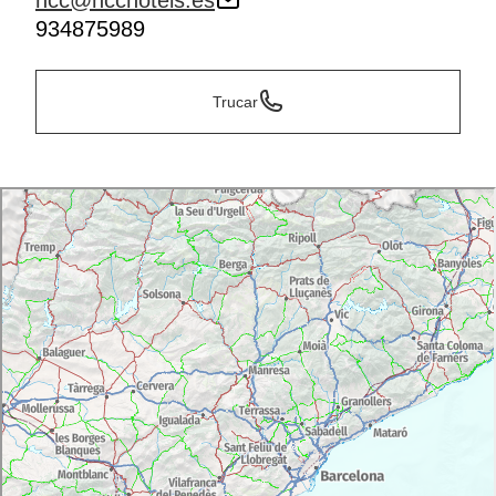
hcc@hcchotels.es
934875989
Trucar