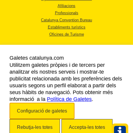
Afiliacions
Professionals
Catalunya Convention Bureau
Establiments turístics
Oficines de Turisme
Galetes catalunya.com
Utilitzem galetes pròpies i de tercers per
analitzar els nostres serveis i mostrar-te
AVÍS LEGAL
publicitat relacionada amb les preferències dels
POLÍTICA DE PRIVACITAT
usuaris segons un perfil elaborat a partir dels
COOKIES
seus hàbits de navegació. Pots obtenir més
informació a la
Política de Galetes
ACCESSIBILITAT
.
Configuració de galetes
Copyright © 2026. Agència Catalana de Turisme. Tots els drets reservats.
Rebutja-les totes
Accepta-les totes