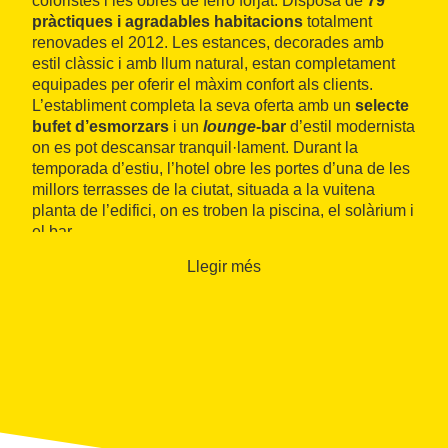
coloristes i les obres de ferro forjat. Disposa de
79
pràctiques i agradables habitacions
totalment
renovades el 2012. Les estances, decorades amb
estil clàssic i amb llum natural, estan completament
equipades per oferir el màxim confort als clients.
L’establiment completa la seva oferta amb un
selecte
bufet d’esmorzars
i un
lounge
-bar
d’estil modernista
on es pot descansar tranquil·lament. Durant la
temporada d’estiu, l’hotel obre les portes d’una de les
millors terrasses de la ciutat, situada a la vuitena
planta de l’edifici, on es troben la piscina, el solàrium i
el bar.
L’hotel HCC Regente està ubicat en un dels principals
Llegir més
carrers del centre de la ciutat, la Rambla de
Catalunya. Des d’aquí es pot arribar fàcilment als
punts d’interès històric, cultural, comercial i de
negocis de Barcelona.