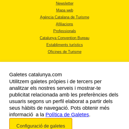
Newsletter
Mapa web
Agència Catalana de Turisme
Afiliacions
Professionals
Catalunya Convention Bureau
Establiments turístics
Oficines de Turisme
Galetes catalunya.com
Utilitzem galetes pròpies i de tercers per
analitzar els nostres serveis i mostrar-te
AVÍS LEGAL
publicitat relacionada amb les preferències dels
POLÍTICA DE PRIVACITAT
usuaris segons un perfil elaborat a partir dels
COOKIES
seus hàbits de navegació. Pots obtenir més
informació a la
Política de Galetes
ACCESSIBILITAT
.
Configuració de galetes