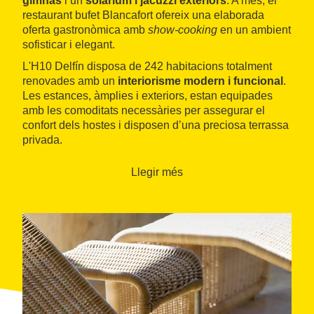
gimnàs
i un
solàrium i jacuzzi exteriors
. A més, el
restaurant bufet Blancafort ofereix una elaborada
oferta gastronòmica amb
show-cooking
en un ambient
sofisticar i elegant.
L'H10 Delfín disposa de 242 habitacions totalment
renovades amb un
interiorisme modern i funcional
.
Les estances, àmplies i exteriors, estan equipades
amb les comoditats necessàries per assegurar el
confort dels hostes i disposen d’una preciosa terrassa
privada.
Llegir més