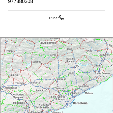
977380308
Trucar