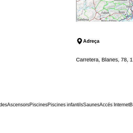
Adreça
Carretera, Blanes, 78, 1
ades
Ascensors
Piscines
Piscines infantils
Saunes
Accés Internet
B