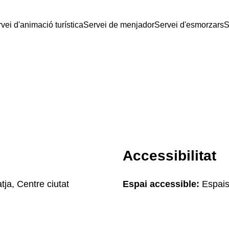
vei d'animació turística
Servei de menjador
Servei d'esmorzars
S
Accessibilitat
tja, Centre ciutat
Espai accessible:
Espais