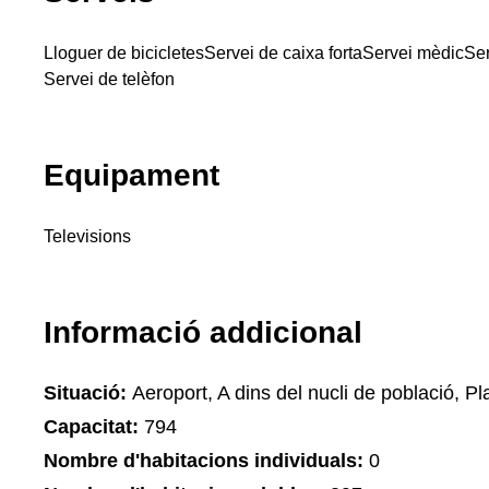
Lloguer de bicicletes
Servei de caixa forta
Servei mèdic
Ser
Servei de telèfon
Equipament
Televisions
Informació addicional
Situació:
Aeroport, A dins del nucli de població, Pla
Capacitat:
794
Nombre d'habitacions individuals:
0