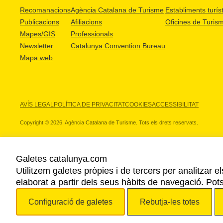
Recomanacions
Agència Catalana de Turisme
Establiments turíst
Publicacions
Afiliacions
Oficines de Turis
Mapes/GIS
Professionals
Newsletter
Catalunya Convention Bureau
Mapa web
AVÍS LEGAL
POLÍTICA DE PRIVACITAT
COOKIES
ACCESSIBILITAT
Copyright © 2026. Agència Catalana de Turisme. Tots els drets reservats.
Galetes catalunya.com
Utilitzem galetes pròpies i de tercers per analitzar e
ELS NOSTRES PARTNERS
elaborat a partir dels seus hàbits de navegació. Pot
Configuració de galetes
Rebutja-les totes