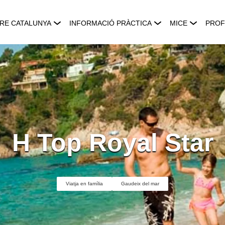
RE CATALUNYA
INFORMACIÓ PRÀCTICA
MICE
PROF
H Top Royal Star
Viatja en família
Gaudeix del mar