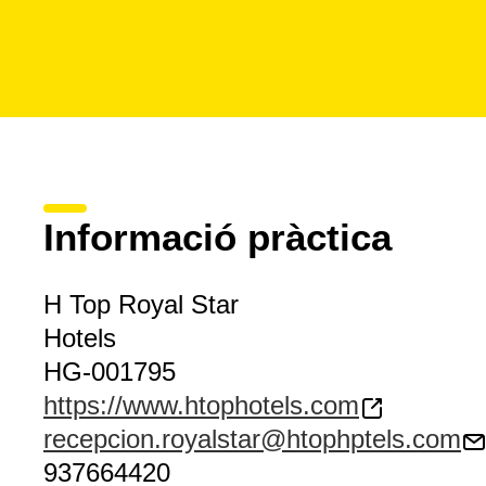
Informació pràctica
H Top Royal Star
Hotels
HG-001795
https://www.htophotels.com
recepcion.royalstar@htophptels.com
937664420