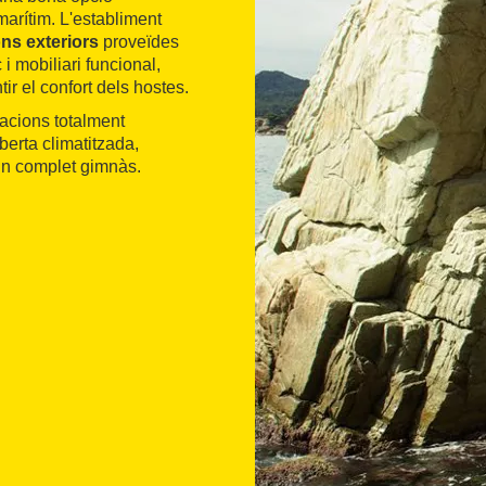
marítim. L'establiment
ns exteriors
proveïdes
i mobiliari funcional,
r el confort dels hostes.
lacions totalment
berta climatitzada,
un complet gimnàs.