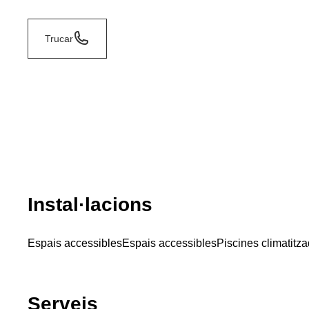
Trucar
Instal·lacions
Espais accessibles
Espais accessibles
Piscines climatitz
Serveis