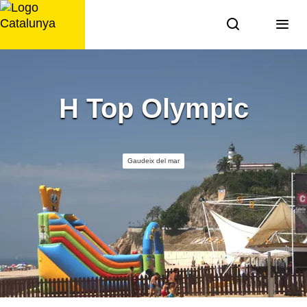
Saltar
al
contingut
H Top Olympic
Gaudeix del mar