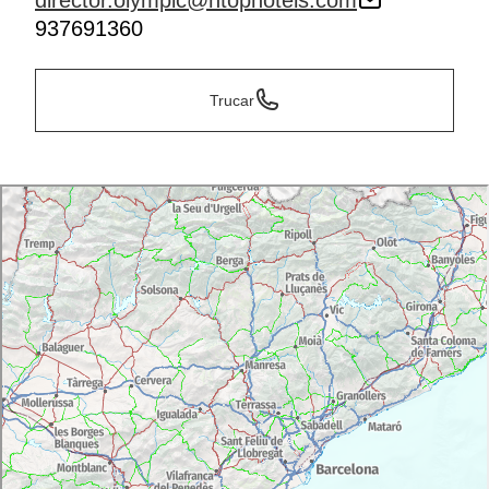
director.olympic@htophotels.com
937691360
Trucar