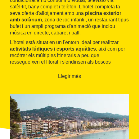
condicionat amb control individual, televisió via
satèl·lit, bany complet i telèfon. L'hotel completa la
seva oferta d'allotjament amb una
piscina exterior
amb solàrium
, zona de joc infantil, un restaurant tipus
bufet i un ampli programa d'animació que inclou
música en directe, cabaret i ball.
L'hotel està situat en un l'entorn ideal per realitzar
activitats lúdiques i esports aquàtics
, així com per
recórrer els múltiples itineraris a peu que
ressegueixen el litoral i s'endinsen als boscos
mediterranis de les proximitats de Lloret de Mar.
Llegir més