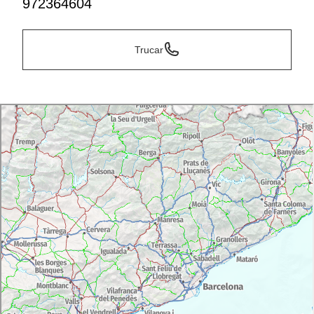
972364604
Trucar