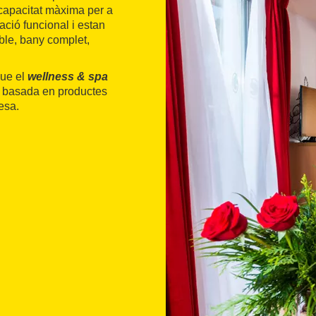
apacitat màxima per a
ció funcional i estan
oble, bany complet,
que el
wellness & spa
a basada en productes
esa.