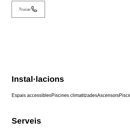
Trucar
Instal·lacions
Espais accessibles
Piscines climatitzades
Ascensors
Pisc
Serveis