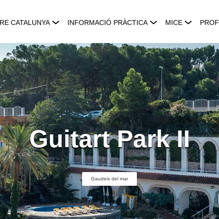
RE CATALUNYA
INFORMACIÓ PRÀCTICA
MICE
PROF
Guitart Park II
Gaudeix del mar