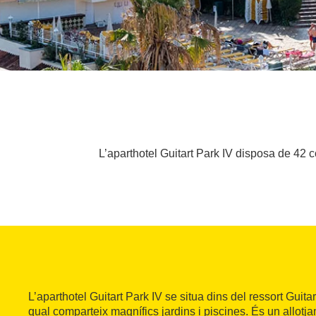
L’aparthotel Guitart Park IV disposa de 42 c
L’aparthotel Guitart Park IV se situa dins del ressort Guita
qual comparteix magnífics jardins i piscines. És un allotja