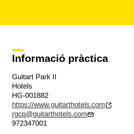
Informació pràctica
Guitart Park II
Hotels
HG-001882
https://www.guitarthotels.com
rgcp@guitarthotels.com
972347001