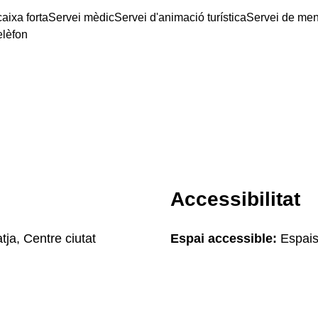
aixa forta
Servei mèdic
Servei d'animació turística
Servei de men
elèfon
Accessibilitat
tja, Centre ciutat
Espai accessible:
Espais