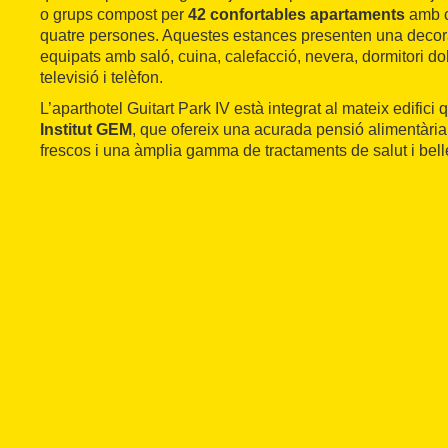
o grups compost per
42 confortables apartaments
amb c
quatre persones. Aquestes estances presenten una decora
equipats amb saló, cuina, calefacció, nevera, dormitori d
televisió i telèfon.
L’aparthotel Guitart Park IV està integrat al mateix edifici 
Institut GEM
, que ofereix una acurada pensió alimentàri
frescos i una àmplia gamma de tractaments de salut i bell