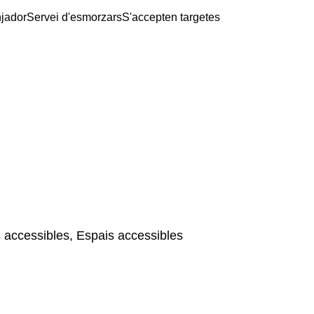
jador
Servei d'esmorzars
S'accepten targetes
 accessibles, Espais accessibles