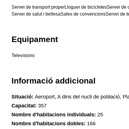
Servei de transport proper
Lloguer de bicicletes
Servei de c
Servei de salut i bellesa
Sales de convencions
Servei de t
Equipament
Televisions
Informació addicional
Situació:
Aeroport, A dins del nucli de població, Pla
Capacitat:
357
Nombre d'habitacions individuals:
25
Nombre d'habitacions dobles:
166