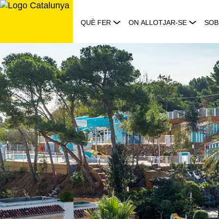
Saltar
al
QUÈ FER
ON ALLOTJAR-SE
SOB
contingut