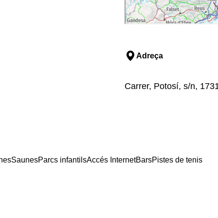
Adreça
Carrer, Potosí, s/n, 173
ines
Saunes
Parcs infantils
Accés Internet
Bars
Pistes de tenis