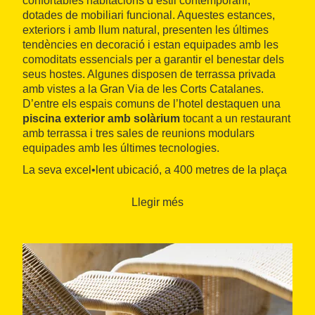
confortables habitacions d’estil contemporani,
dotades de mobiliari funcional. Aquestes estances,
exteriors i amb llum natural, presenten les últimes
tendències en decoració i estan equipades amb les
comoditats essencials per a garantir el benestar dels
seus hostes. Algunes disposen de terrassa privada
amb vistes a la Gran Via de les Corts Catalanes.
D’entre els espais comuns de l’hotel destaquen una
piscina exterior amb solàrium
tocant a un restaurant
amb terrassa i tres sales de reunions modulars
equipades amb les últimes tecnologies.
La seva excel•lent ubicació, a 400 metres de la plaça
Urquinaona, permet accedir a peu als principals
indrets d’interès històric, cultural i d’oci del centre de
Llegir més
Barcelona.