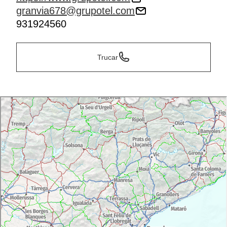
granvia678@grupotel.com
931924560
Trucar