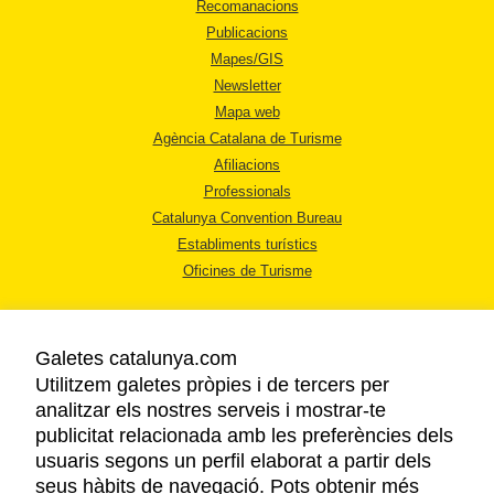
Recomanacions
Publicacions
Mapes/GIS
Newsletter
Mapa web
Agència Catalana de Turisme
Afiliacions
Professionals
Catalunya Convention Bureau
Establiments turístics
Oficines de Turisme
Galetes catalunya.com
Utilitzem galetes pròpies i de tercers per
analitzar els nostres serveis i mostrar-te
AVÍS LEGAL
publicitat relacionada amb les preferències dels
POLÍTICA DE PRIVACITAT
usuaris segons un perfil elaborat a partir dels
COOKIES
seus hàbits de navegació. Pots obtenir més