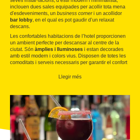
seves instal·lacions, d’estil modern i minimalista,
inclouen dues sales equipades per acollir tota mena
d'esdeveniments, un
business corner
i un acollidor
bar lobby
, en el qual es pot gaudir d’un relaxat
descans.
Les confortables habitacions de l’hotel proporcionen
un ambient perfecte per descansar al centre de la
ciutat. Són
àmplies i lluminoses
i estan decorades
amb estil modern i colors vius. Disposen de totes les
comoditats i serveis necessaris per garantir el confort
dels clients, i algunes compten amb una preciosa
terrassa privada.
Llegir més