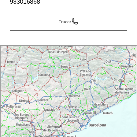
933016868
Trucar