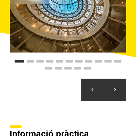
oferint un servei personalitzat i acurat perquè els
esdeveniments es converteixin en grans experiències.
Compta amb habitacions agradables i acollidores,
setze amb balcó, a més d'algunes adaptades per a
persones amb diversitat funcional. A més,
l'establiment
disposa de gimnàs, sauna, jacuzzi i
servei de massatges terapèutics i tractaments de
bellesa
. Al restaurant s'ofereixen esmorzars de tipus
bufet i noves propostes de cuina catalana, entre les
quals destaca l'arròs a la marinera.
Informació pràctica