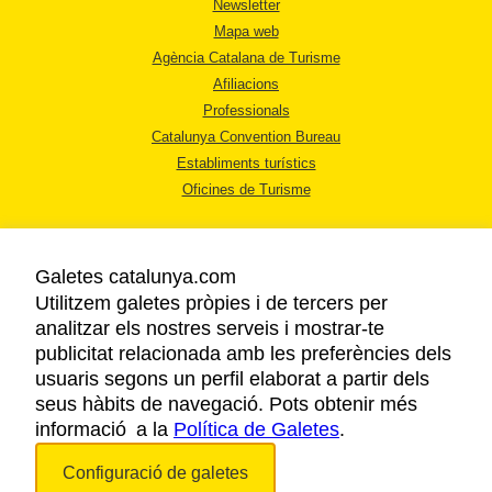
Newsletter
Mapa web
Agència Catalana de Turisme
Afiliacions
Professionals
Catalunya Convention Bureau
Establiments turístics
Oficines de Turisme
Galetes catalunya.com
Utilitzem galetes pròpies i de tercers per
analitzar els nostres serveis i mostrar-te
AVÍS LEGAL
publicitat relacionada amb les preferències dels
POLÍTICA DE PRIVACITAT
usuaris segons un perfil elaborat a partir dels
COOKIES
seus hàbits de navegació. Pots obtenir més
informació a la
Política de Galetes
ACCESSIBILITAT
.
Configuració de galetes