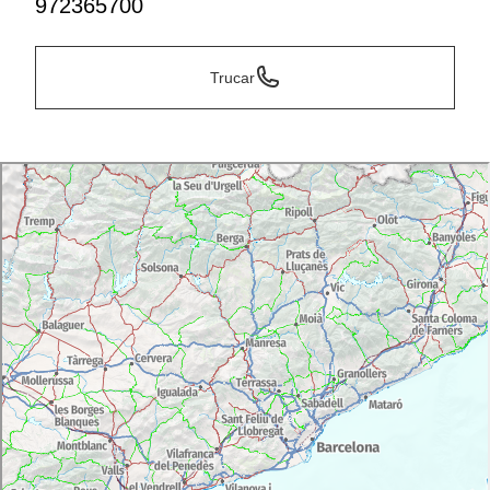
972365700
Trucar