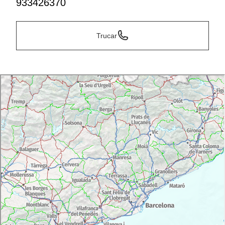
933426370
Trucar