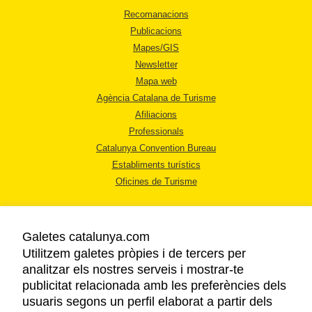
Recomanacions
Publicacions
Mapes/GIS
Newsletter
Mapa web
Agència Catalana de Turisme
Afiliacions
Professionals
Catalunya Convention Bureau
Establiments turístics
Oficines de Turisme
Galetes catalunya.com
Utilitzem galetes pròpies i de tercers per
analitzar els nostres serveis i mostrar-te
AVÍS LEGAL
publicitat relacionada amb les preferències dels
POLÍTICA DE PRIVACITAT
usuaris segons un perfil elaborat a partir dels