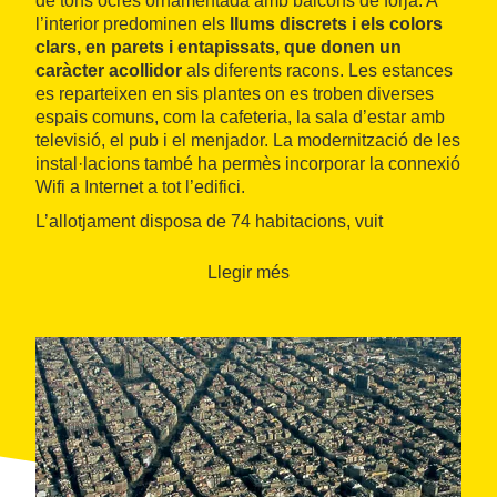
de tons ocres ornamentada amb balcons de forja. A
l’interior predominen els
llums discrets i els colors
clars, en parets i entapissats, que donen un
caràcter acollidor
als diferents racons. Les estances
es reparteixen en sis plantes on es troben diverses
espais comuns, com la cafeteria, la sala d’estar amb
televisió, el pub i el menjador. La modernització de les
instal·lacions també ha permès incorporar la connexió
Wifi a Internet a tot l’edifici.
L’allotjament disposa de 74 habitacions, vuit
individuals i 56 de dobles, decorades amb calidesa i
sobrietat. Totes tenen bany, llits de grans dimensions i
Llegir més
un agradable balcó per abocar-se a contemplar el
dinamisme del carrer. Tant a les habitacions com a la
resta de l’hotel, la
climatització ha merescut una
atenció especial i contribueix a la filosofia del
màxim confort
per als hostes. L’establiment ofereix
servei de restauració i esmorzars tipus bufet, per
iniciar el dia amb una bona aportació calòrica i
preparar-se per a una jornada intensiva per la ciutat.