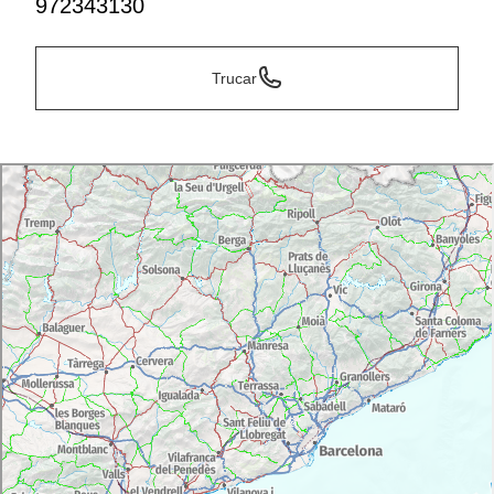
972343130
Trucar