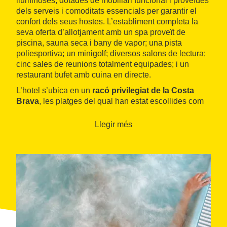
lluminoses, dotades de mobiliari funcional i proveïdes
dels serveis i comoditats essencials per garantir el
confort dels seus hostes. L’establiment completa la
seva oferta d’allotjament amb un spa proveït de
piscina, sauna seca i bany de vapor; una pista
poliesportiva; un minigolf; diversos salons de lectura;
cinc sales de reunions totalment equipades; i un
restaurant bufet amb cuina en directe.
L’hotel s’ubica en un
racó privilegiat de la Costa
Brava
, les platges del qual han estat escollides com
unes de les vint-i-cinc més boniques del món. Tossa
de Mar és un dels municipis més místics de la zona i
Llegir més
el seu recinte emmurallat medieval ha estat declarat
monument històric-artístic nacional.