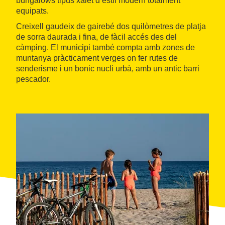
bungalows tipus xalet d’estil modern totalment
equipats.
Creixell gaudeix de gairebé dos quilòmetres de platja
de sorra daurada i fina, de fàcil accés des del
càmping. El municipi també compta amb zones de
muntanya pràcticament verges on fer rutes de
senderisme i un bonic nucli urbà, amb un antic barri
pescador.