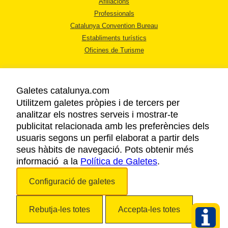
Afiliacions
Professionals
Catalunya Convention Bureau
Establiments turístics
Oficines de Turisme
Galetes catalunya.com
Utilitzem galetes pròpies i de tercers per
analitzar els nostres serveis i mostrar-te
AVÍS LEGAL
publicitat relacionada amb les preferències dels
POLÍTICA DE PRIVACITAT
usuaris segons un perfil elaborat a partir dels
COOKIES
seus hàbits de navegació. Pots obtenir més
informació a la
Política de Galetes
ACCESSIBILITAT
.
Configuració de galetes
Copyright © 2026. Agència Catalana de Turisme. Tots els drets reservats.
Rebutja-les totes
Accepta-les totes