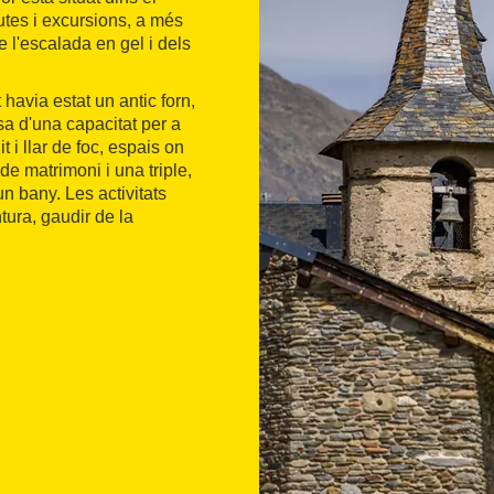
rutes i excursions, a més
e l'escalada en gel i dels
avia estat un antic forn,
sa d'una capacitat per a
 i llar de foc, espais on
de matrimoni i una triple,
n bany. Les activitats
tura, gaudir de la