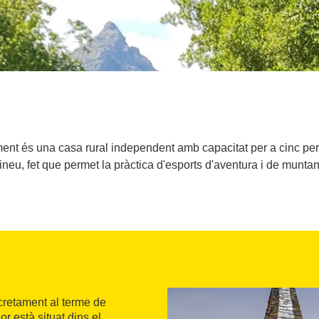
ment és una casa rural independent amb capacitat per a cinc pers
ineu, fet que permet la pràctica d'esports d'aventura i de munta
ncretament al terme de
r està situat dins el