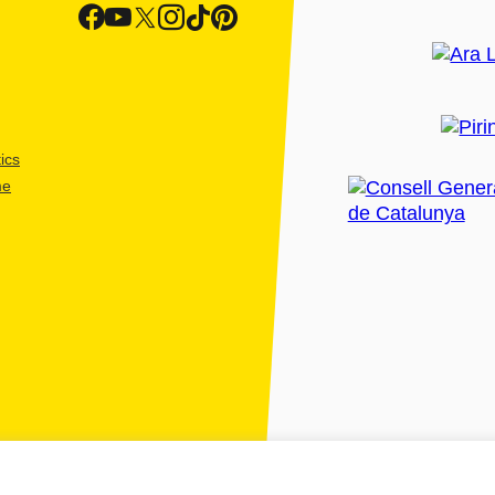
ics
me