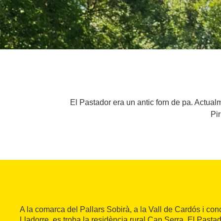
El Pastador era un antic forn de pa. Actual
Pir
A la comarca del Pallars Sobirà, a la Vall de Cardós i co
Lladorre, es troba la residència rural Can Serra. El Pastado