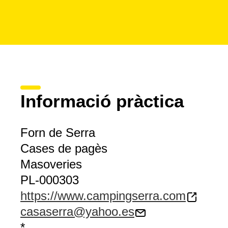
Informació pràctica
Forn de Serra
Cases de pagès
Masoveries
PL-000303
https://www.campingserra.com
casaserra@yahoo.es
*