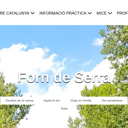
RE CATALUNYA
INFORMACIÓ PRÀCTICA
MICE
PROF
Forn de Serra
Gaudeix de la natura
Agafa la bici
Viatja en família
Fes senderisme
Tasta