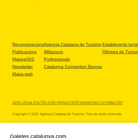
Recomanacions
Agència Catalana de Turisme
Establiments turíst
Publicacions
Afiliacions
Oficines de Turis
Mapes/GIS
Professionals
Newsletter
Catalunya Convention Bureau
Mapa web
AVÍS LEGAL
POLÍTICA DE PRIVACITAT
COOKIES
ACCESSIBILITAT
Copyright © 2026. Agència Catalana de Turisme. Tots els drets reservats.
Galetes catalunya.com