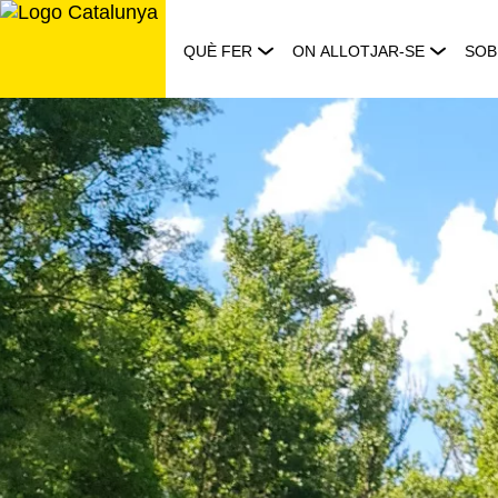
Saltar
al
QUÈ FER
ON ALLOTJAR-SE
SOB
contingut