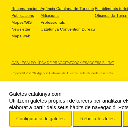
Recomanacions
Agència Catalana de Turisme
Establiments turíst
Publicacions
Afiliacions
Oficines de Turis
Mapes/GIS
Professionals
Newsletter
Catalunya Convention Bureau
Mapa web
AVÍS LEGAL
POLÍTICA DE PRIVACITAT
COOKIES
ACCESSIBILITAT
Copyright © 2026. Agència Catalana de Turisme. Tots els drets reservats.
Galetes catalunya.com
Utilitzem galetes pròpies i de tercers per analitzar e
ELS NOSTRES PARTNERS
elaborat a partir dels seus hàbits de navegació. Pot
Configuració de galetes
Rebutja-les totes