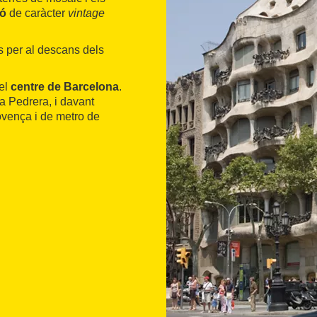
ió
de caràcter
vintage
s per al descans dels
 el
centre de Barcelona
.
a Pedrera, i davant
rovença i de metro de