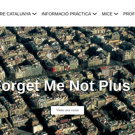
RE CATALUNYA
INFORMACIÓ PRÀCTICA
MICE
PROF
orget Me Not Plus
Visita una ciutat