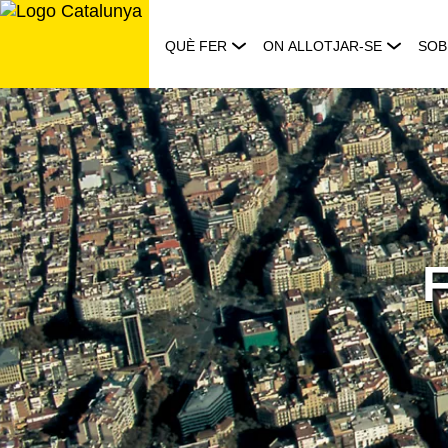
Saltar
al
QUÈ FER
ON ALLOTJAR-SE
SOB
contingut
F