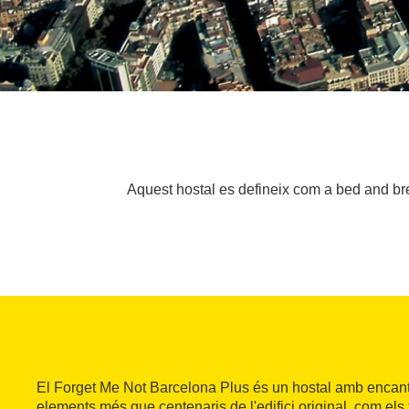
Aquest hostal es defineix com a bed and brea
El Forget Me Not Barcelona Plus és un hostal amb encan
elements més que centenaris de l'edifici original, com els 