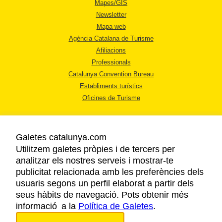
Mapes/GIS
Newsletter
Mapa web
Agència Catalana de Turisme
Afiliacions
Professionals
Catalunya Convention Bureau
Establiments turístics
Oficines de Turisme
Galetes catalunya.com
Utilitzem galetes pròpies i de tercers per
analitzar els nostres serveis i mostrar-te
AVÍS LEGAL
publicitat relacionada amb les preferències dels
POLÍTICA DE PRIVACITAT
usuaris segons un perfil elaborat a partir dels
COOKIES
seus hàbits de navegació. Pots obtenir més
informació a la
Política de Galetes
ACCESSIBILITAT
.