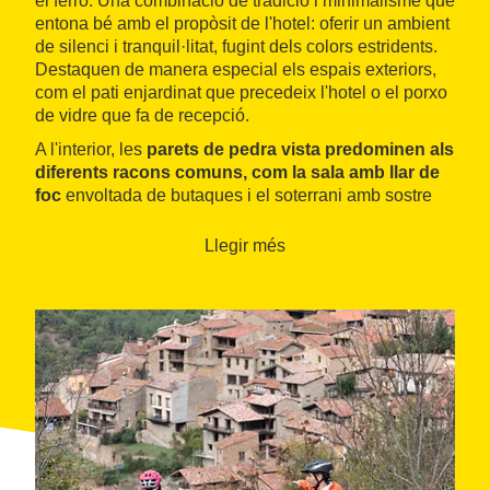
el ferro. Una combinació de tradició i minimalisme que
entona bé amb el propòsit de l'hotel: oferir un ambient
de silenci i tranquil·litat, fugint dels colors estridents.
Destaquen de manera especial els espais exteriors,
com el pati enjardinat que precedeix l'hotel o el porxo
de vidre que fa de recepció.
A l'interior, les
parets de pedra vista predominen als
diferents racons comuns, com la sala amb llar de
foc
envoltada de butaques i el soterrani amb sostre
de volta. Al menjador, que s'aboca a uns finestrals
sobre la vall del Segre, es pot gaudir d'una cuina
Llegir més
lleugera d'inspiració tradicional completada per un
bon celler. Les habitacions, cinc dobles i una suite,
totes amb bany i connexió a Internet, es reparteixen a
les plantes superiors i són un bon exemple de
simplicitat, tant en el mobiliari com en la decoració. La
suite de la planta alta de l'edifici té la seva pròpia sala
d'estar i una agradable terrassa amb vistes als perfils
de la serra del Cadí.