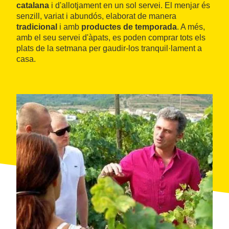
catalana
i d'allotjament en un sol servei. El menjar és
senzill, variat i abundós, elaborat de manera
tradicional
i amb
productes de temporada
. A més,
amb el seu servei d'àpats, es poden comprar tots els
plats de la setmana per gaudir-los tranquil·lament a
casa.