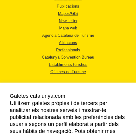
Publicacions
Mapes/GIS
Newsletter
Mapa web
Agència Catalana de Turisme
Afiliacions
Professionals
Catalunya Convention Bureau
Establiments turístics
Oficines de Turisme
Galetes catalunya.com
Utilitzem galetes pròpies i de tercers per
analitzar els nostres serveis i mostrar-te
AVÍS LEGAL
publicitat relacionada amb les preferències dels
POLÍTICA DE PRIVACITAT
usuaris segons un perfil elaborat a partir dels
COOKIES
seus hàbits de navegació. Pots obtenir més