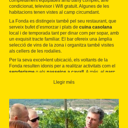
completament equipades amb bany complet, aire
condicionat, televisor i Wifi gratuït. Algunes de les
habitacions tenen vistes al camp circumdant.
La Fonda es distingeix també pel seu restaurant, que
serveix bufet d’esmorzar i plats de
cuina casolana
local i de temporada tant per dinar com per sopar, amb
un exquisit tracte familiar. El bar ofereix una àmplia
selecció de vins de la zona i organitza també visites
als cellers de les rodalies.
Per la seva excel•lent ubicació, els voltants de la
Fonda resulten idonis per a realitzar activitats com el
senderisme
o els
passejos a cavall
. A més, el
parc
del Montsant
és a només trenta minuts en cotxe i
Llegir més
Tarragona
i les platges de la
Costa Daurada
són a
menys de 30 quilòmetres.