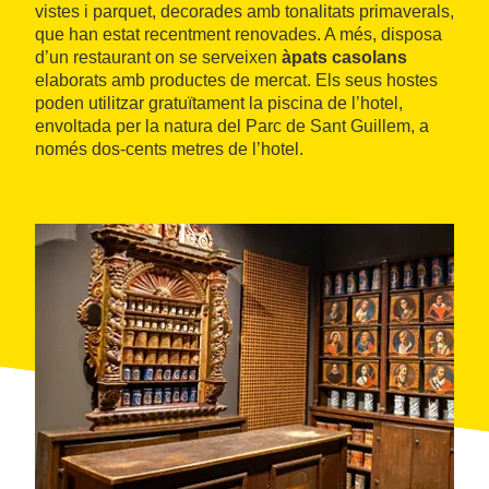
vistes i parquet, decorades amb tonalitats primaverals,
que han estat recentment renovades. A més, disposa
d’un restaurant on se serveixen
àpats casolans
elaborats amb productes de mercat. Els seus hostes
poden utilitzar gratuïtament la piscina de l’hotel,
envoltada per la natura del Parc de Sant Guillem, a
només dos-cents metres de l’hotel.