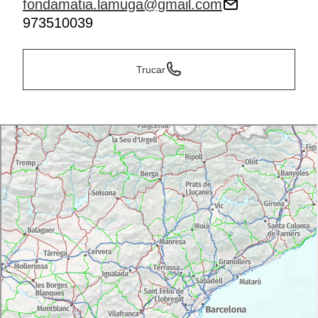
fondamatia.lamuga@gmail.com
973510039
Trucar