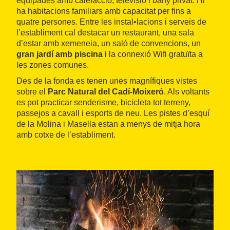
equipades amb calefacció, televisió i bany privat. Hi
ha habitacions familiars amb capacitat per fins a
quatre persones. Entre les instal•lacions i serveis de
l’establiment cal destacar un restaurant, una sala
d’estar amb xemeneia, un saló de convencions, un
gran jardí amb piscina
i la connexió Wifi gratuïta a
les zones comunes.
Des de la fonda es tenen unes magnífiques vistes
sobre el
Parc Natural del Cadí-Moixeró
. Als voltants
es pot practicar senderisme, bicicleta tot terreny,
passejos a cavall i esports de neu. Les pistes d’esquí
de la Molina i Masella estan a menys de mitja hora
amb cotxe de l’establiment.