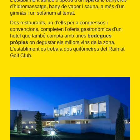
d'hidromassatge, bany de vapor i sauna, a més d'un
gimnàs i un solàrium al terrat.
Dos restaurants, un d'ells per a congressos i
convencions, completen l'oferta gastronòmica d'un
hotel que també compta amb unes
bodegues
pròpies
on degustar els millors vins de la zona.
L'establiment es troba a dos quilòmetres del Raïmat
Golf Club.