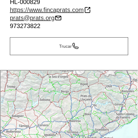
HL-000829
https://www.fincaprats.com
prats@prats.org
973273822
Trucar