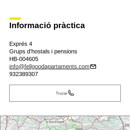
Informació pràctica
Exprés 4
Grups d'hostals i pensions
HB-004605
info@fellgoodapartaments.com
932389307
Trucar