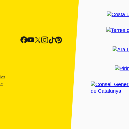
ics
me