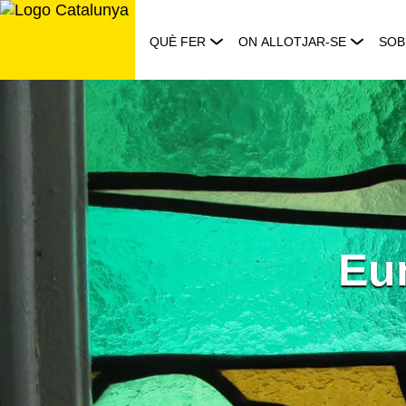
Saltar
al
QUÈ FER
ON ALLOTJAR-SE
SOB
contingut
Eur