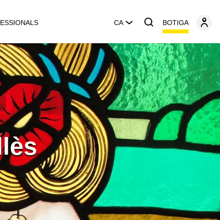
BOTIGA
ESSIONALS
CA
llès