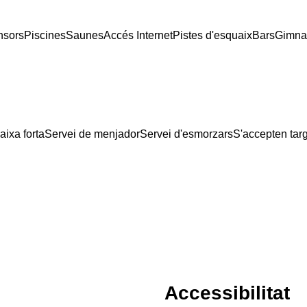
nsors
Piscines
Saunes
Accés Internet
Pistes d'esquaix
Bars
Gimnas
aixa forta
Servei de menjador
Servei d'esmorzars
S'accepten tar
Accessibilitat