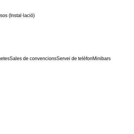
os (Instal·lació)
getes
Sales de convencions
Servei de telèfon
Minibars