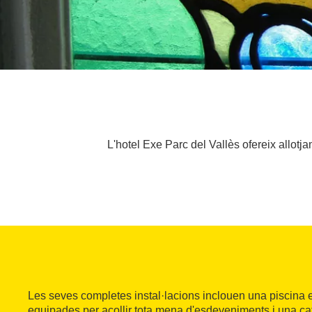
L'hotel Exe Parc del Vallès ofereix allotj
Les seves completes instal·lacions inclouen una piscina e
equipades per acollir tota mena d'esdeveniments i una c