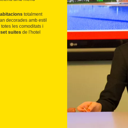
habitacions
totalment
tan decorades amb estil
totes les comoditats i
s
set suites
de l'hotel