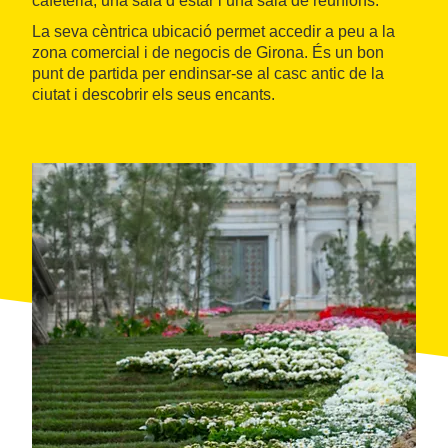
cafeteria, una sala d’estar i una sala de reunions.
La seva cèntrica ubicació permet accedir a peu a la
zona comercial i de negocis de Girona. És un bon
punt de partida per endinsar-se al casc antic de la
ciutat i descobrir els seus encants.