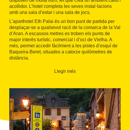
disposen de molta llum, fet que crea un ambient càlid i
acollidor. L’hotel completa les seves instal·lacions
amb una sala d’estar i una sala de jocs.
L’aparthotel Eth Palai és un bon punt de partida per
desplaçar-se a qualsevol racó de la comarca de la Val
d’Aran. A escassos metres es troben els punts de
major interès turístic, comercial i d’oci de Vielha. A
més, permet accedir fàcilment a les pistes d’esquí de
Baqueira-Beret, situades a catorze quilòmetres de
distància.
Llegir més