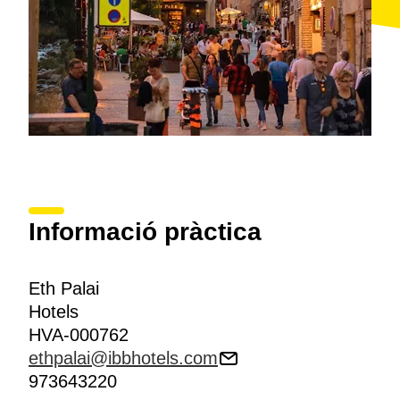
Informació pràctica
Eth Palai
Hotels
HVA-000762
ethpalai@ibbhotels.com
973643220