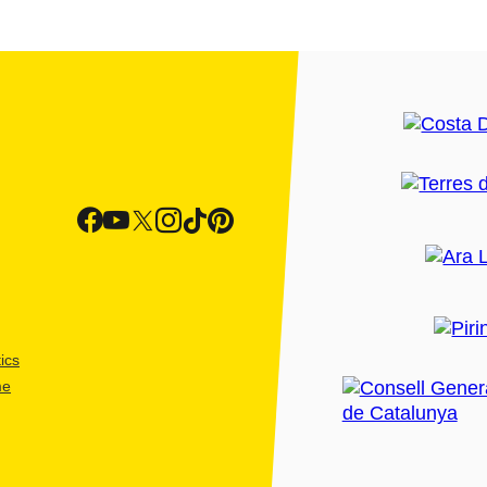
ics
me