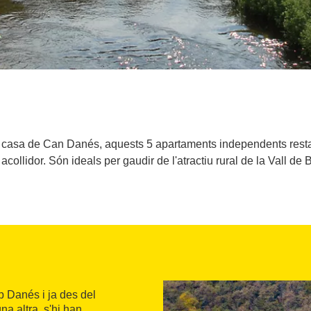
ca casa de Can Danés, aquests 5 apartaments independents rest
i acollidor. Són ideals per gaudir de l'atractiu rural de la Vall de 
p Danés i ja des del
na altra, s'hi han