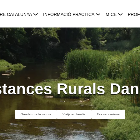
RE CATALUNYA
INFORMACIÓ PRÀCTICA
MICE
PROF
tances Rurals Da
Gaudeix de la natura
Viatja en família
Fes senderisme