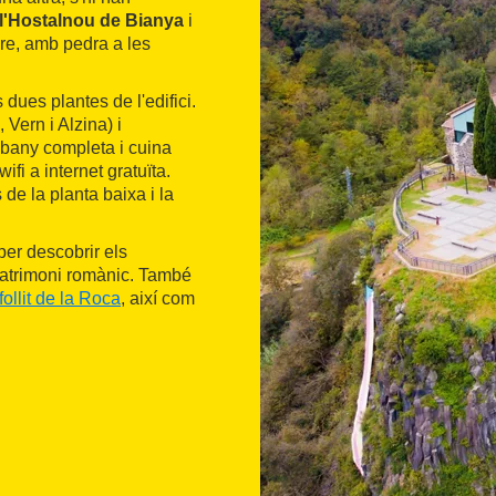
l'Hostalnou de Bianya
i
pre, amb pedra a les
es dues plantes de l'edifici.
Vern i Alzina) i
 bany completa i cuina
i a internet gratuïta.
 de la planta baixa i la
per descobrir els
 patrimoni romànic. També
follit de la Roca
, així com