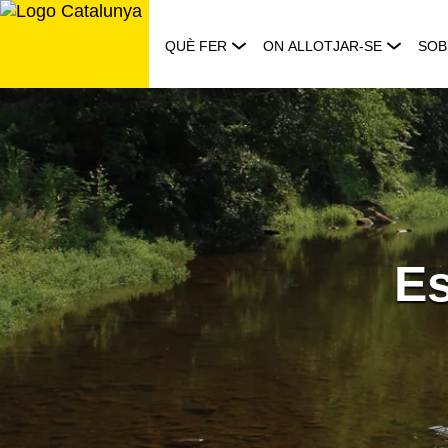
Saltar
al
QUÈ FER
ON ALLOTJAR-SE
SOB
contingut
Es