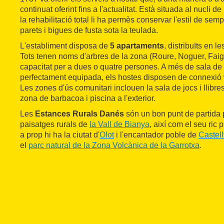
continuat oferint fins a l'actualitat. Està situada al nucli de
la rehabilitació total li ha permès conservar l'estil de sem
parets i bigues de fusta sota la teulada.
L'establiment disposa de
5 apartaments
, distribuïts en l
Tots tenen noms d'arbres de la zona (Roure, Noguer, Faig, 
capacitat per a dues o quatre persones. A més de sala de
perfectament equipada, els hostes disposen de connexió wif
Les zones d'ús comunitari inclouen la sala de jocs i llibres
zona de barbacoa i piscina a l'exterior.
Les
Estances Rurals Danés
són un bon punt de partida 
paisatges rurals de
la Vall de Bianya
, així com el seu ric
a prop hi ha la ciutat d'
Olot
i l'encantador poble de
Castell
el
parc natural de la Zona Volcànica de la Garrotxa
.