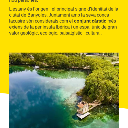
nou persones.
L’estany és l’origen i el principal signe d’identitat de la
ciutat de Banyoles. Juntament amb la seva conca
lacustre són considerats com el
conjunt càrstic
més
extens de la península Ibèrica i un espai únic de gran
valor geològic, ecològic, paisatgístic i cultural.