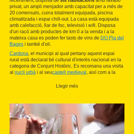
recentment, disposa de
sis habitacions
amb lavabo
privat, un ampli menjador amb capacitat per a més de
20 comensals, cuina totalment equipada, piscina
climatitzada i espai chill-out. La casa està equipada
amb calefacció, llar de foc, televisió i wifi. Disposa
d'un racó amb productes de km 0 a la venda i a la
mateixa casa es poden fer tasts de vins de
DO Pla del
Bages
i també d'oli.
Cardona
, el municipi al qual pertany aquest espai
rural està declarat bé cultural d'interès nacional en la
categoria de Conjunt Històric. Es recomana una visita
al
nucli urbà
i al seu
castell medieval
, així com a la
Muntanya de Sal.
La zona està envoltada de paratges
naturals ideals per a descobrir a peu o en bicicleta,
Llegir més
amb rutes aptes per a totes les edats i nivells.