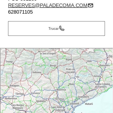
RESERVES@PALADECOMA.COM
628071105
Trucar