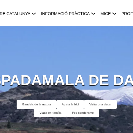
RE CATALUNYA
INFORMACIÓ PRÀCTICA
MICE
PROF
SPADAMALA DE DA
Gaudeix de la natura
Agafa la bici
Visita una ciutat
Viatja en família
Fes senderisme