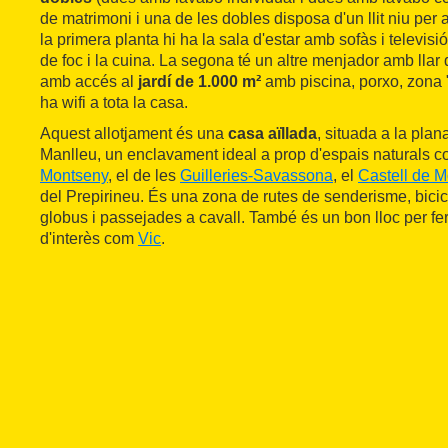
de matrimoni i una de les dobles disposa d'un llit niu per
la primera planta hi ha la sala d'estar amb sofàs i televis
de foc i la cuina. La segona té un altre menjador amb llar 
amb accés al
jardí de 1.000 m²
amb piscina, porxo, zona "
ha wifi a tota la casa.
Aquest allotjament és una
casa aïllada
, situada a la plana
Manlleu, un enclavament ideal a prop d'espais naturals 
Montseny
, el de les
Guilleries-Savassona
, el
Castell de 
del Prepirineu. És una zona de rutes de senderisme, bicicl
globus i passejades a cavall. També és un bon lloc per fer 
d'interès com
Vic
.