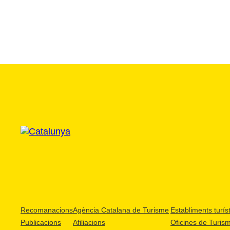
Recomanacions
Agència Catalana de Turisme
Establiments turíst
Publicacions
Afiliacions
Oficines de Turis