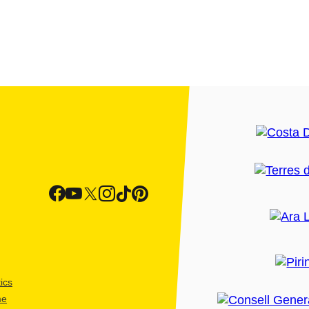
ics
me