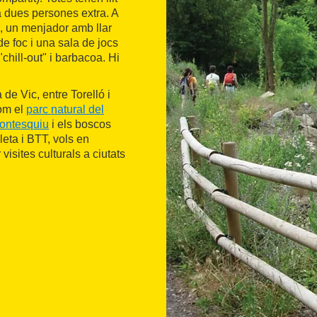
 a dues persones extra. A
ió, un menjador amb llar
de foc i una sala de jocs
chill-out" i barbacoa. Hi
 de Vic, entre Torelló i
com el
parc natural del
Montesquiu
i els boscos
eta i BTT, vols en
visites culturals a ciutats