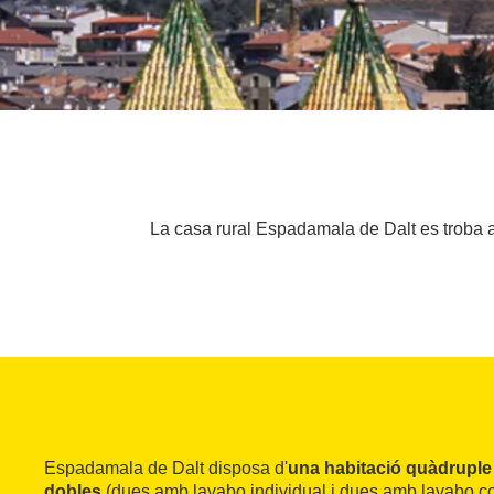
La casa rural Espadamala de Dalt es troba al
Espadamala de Dalt disposa d'
una habitació quàdruple 
dobles
(dues amb lavabo individual i dues amb lavabo comp