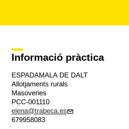
Informació pràctica
ESPADAMALA DE DALT
Allotjaments rurals
Masoveries
PCC-001110
elena@trabeca.es
679958083