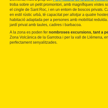
troba sobre un petit promontori, amb magnífiques vistes s
el cingle de Sant Roc, i en un entorn de boscos privats. C
en estil rústic urbà, té capacitat per allotjar a quatre host
habitació adaptada per a persones amb mobilitat reduïda. 
jardí privat amb taules, cadires i barbacoa.
A la zona es poden fer
nombroses excursions, tant a 
Zona Volcànica de la Garrotxa i per la vall de Llémena, en
perfectament senyalitzades.