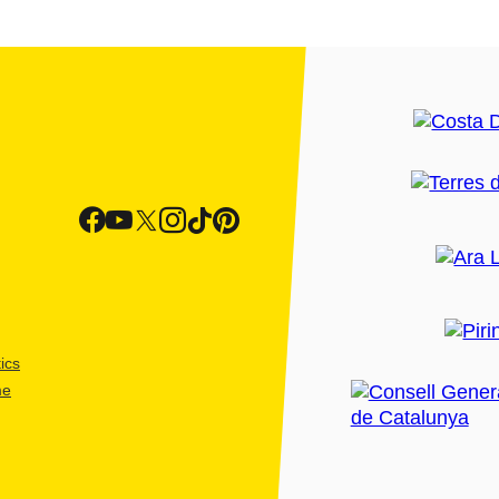
ics
me