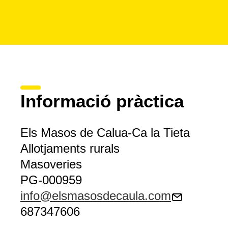
Informació pràctica
Els Masos de Calua-Ca la Tieta
Allotjaments rurals
Masoveries
PG-000959
info@elsmasosdecaula.com
687347606