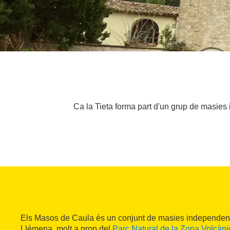
Ca la Tieta forma part d'un grup de masies 
Els Masos de Caula és un conjunt de masies independents
Llémena, molt a prop del
Parc Natural de la Zona Volcàni