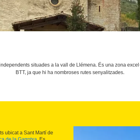
independents situades a la vall de Llémena. És una zona excel·l
BTT, ja que hi ha nombroses rutes senyalitzades.
 ubicat a Sant Martí de
ca de la Garrotxa
. Es