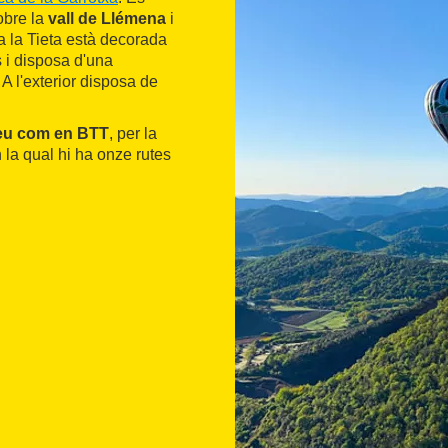
obre la
vall de Llémena
i
a la Tieta està decorada
es i disposa d'una
A l'exterior disposa de
peu com en BTT
, per la
 la qual hi ha onze rutes