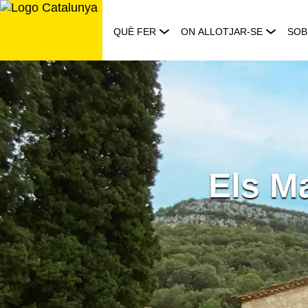
Saltar
al
QUÈ FER
ON ALLOTJAR-SE
SOB
contingut
Els M