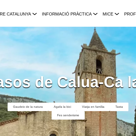
RE CATALUNYA
INFORMACIÓ PRÀCTICA
MICE
PROF
asos de Calua-Ca la
Gaudeix de la natura
Agafa la bici
Viatja en família
Tasta
Fes senderisme